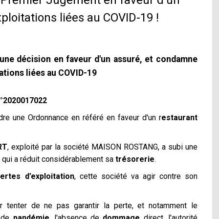
: Premier Jugement en faveur d'un
ploitations liées au COVID-19 !
une décision en faveur d'un assuré, et condamne
tations liées au COVID-19
n°2020017022
re une Ordonnance en référé en faveur d'un r
estaurant
RT
, exploité par la société MAISON ROSTANG, a subi une
e qui a réduit considérablement sa
trésorerie
.
ertes d’exploitation
, cette société va agir contre son
r tenter de ne pas garantir la perte, et notamment le
e de
pandémie
, l'absence de
dommage
direct, l'autorité